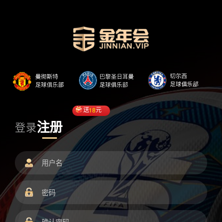
送
18
元
注册
登录