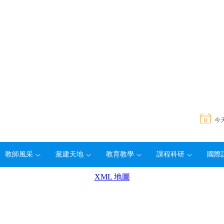
今
8
教師風采
黨建天地
教育教學
課程科研
國際
XML 地圖